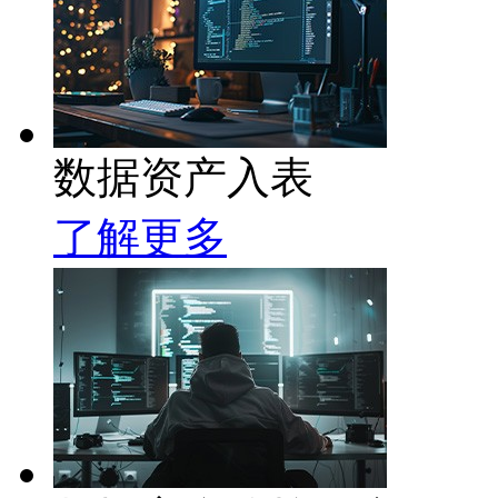
数据资产入表
了解更多