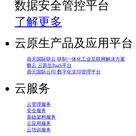
数据安全管控平台
了解更多
云原生产品及应用平台
鼎天国际研云 研制一体化工业互联网解决方案
磐云 云原生PaaS平台
鼎天国际云印 数字化文印管理平台
云服务
云管理服务
安全服务
基础架构服务
云应用服务
云培训服务