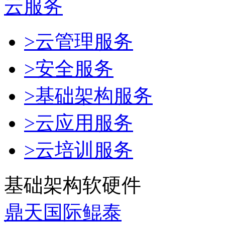
云服务
>云管理服务
>安全服务
>基础架构服务
>云应用服务
>云培训服务
基础架构软硬件
鼎天国际鲲泰