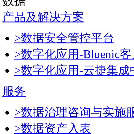
数据
产品及解决方案
>数据安全管控平台
>数字化应用-Blueni
>数字化应用-云捷集成
服务
>数据治理咨询与实施
>数据资产入表