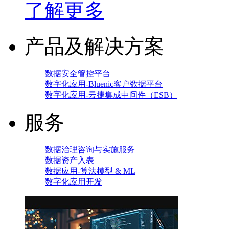
了解更多
产品及解决方案
数据安全管控平台
数字化应用-Bluenic客户数据平台
数字化应用-云捷集成中间件（ESB）
服务
数据治理咨询与实施服务
数据资产入表
数据应用-算法模型 & ML
数字化应用开发