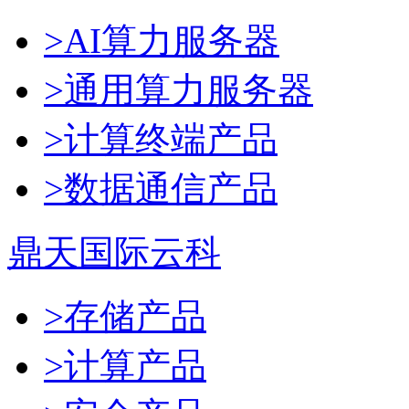
>AI算力服务器
>通用算力服务器
>计算终端产品
>数据通信产品
鼎天国际云科
>存储产品
>计算产品