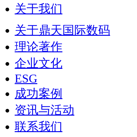
关于我们
关于鼎天国际数码
理论著作
企业文化
ESG
成功案例
资讯与活动
联系我们