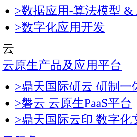
>数据应用-算法模型 & 
>数字化应用开发
云
云原生产品及应用平台
>鼎天国际研云 研制
>磐云 云原生PaaS平台
>鼎天国际云印 数字化