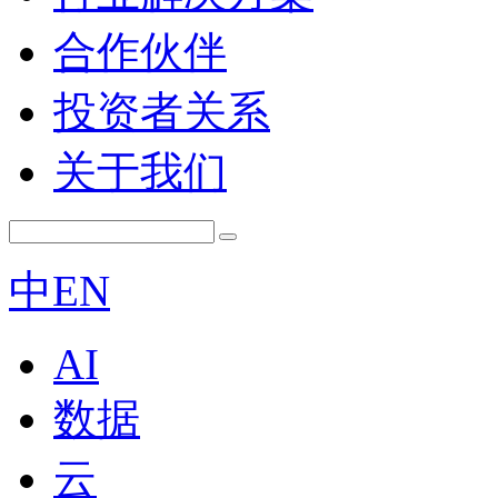
合作伙伴
投资者关系
关于我们
中
EN
AI
数据
云