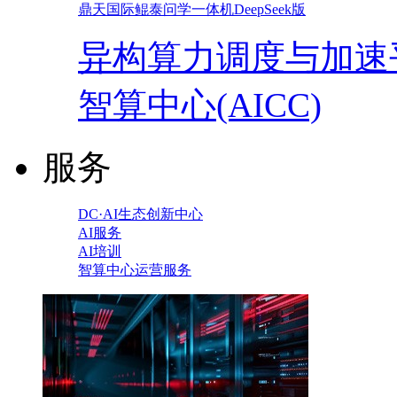
鼎天国际鲲泰问学一体机DeepSeek版
异构算力调度与加速
智算中心(AICC)
服务
DC·AI生态创新中心
AI服务
AI培训
智算中心运营服务