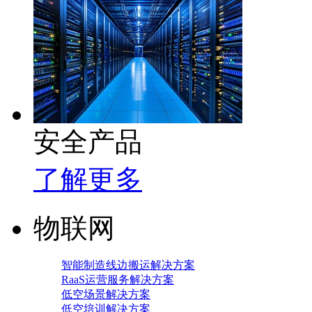
安全产品
了解更多
物联网
智能制造线边搬运解决方案
RaaS运营服务解决方案
低空场景解决方案
低空培训解决方案