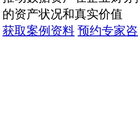
的资产状况和真实价值
获取案例资料
预约专家咨