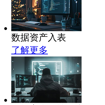
数据资产入表
了解更多