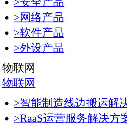
>安全产品
>网络产品
>软件产品
>外设产品
物联网
物联网
>智能制造线边搬运解
>RaaS运营服务解决方