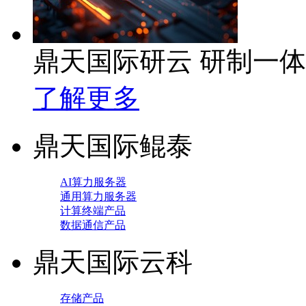
鼎天国际研云 研制一
了解更多
鼎天国际鲲泰
AI算力服务器
通用算力服务器
计算终端产品
数据通信产品
鼎天国际云科
存储产品