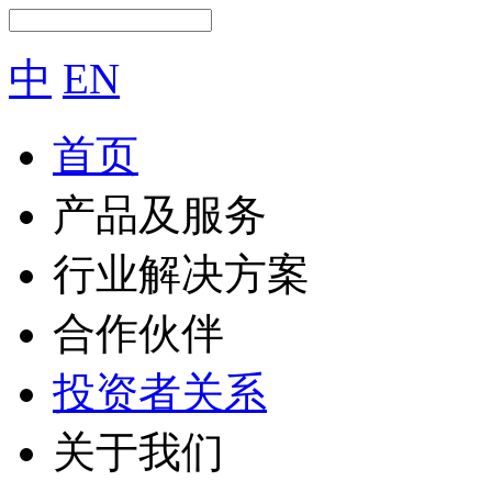
中
EN
首页
产品及服务
行业解决方案
合作伙伴
投资者关系
关于我们