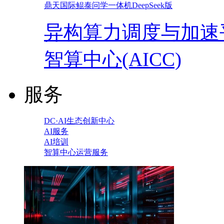
鼎天国际鲲泰问学一体机DeepSeek版
异构算力调度与加速
智算中心(AICC)
服务
DC·AI生态创新中心
AI服务
AI培训
智算中心运营服务