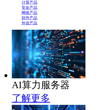
计算产品
安全产品
网络产品
软件产品
外设产品
AI算力服务器
了解更多