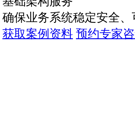
基础架构服务
确保业务系统稳定安全
获取案例资料
预约专家咨