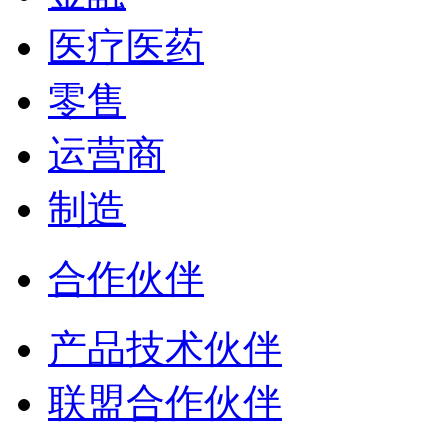
医疗医药
零售
运营商
制造
合作伙伴
产品技术伙伴
联盟合作伙伴