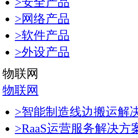
>安全产品
>网络产品
>软件产品
>外设产品
物联网
物联网
>智能制造线边搬运解
>RaaS运营服务解决方