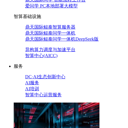
爱问学 PC本地部署大模型
智算基础设施
鼎天国际鲲泰智算服务器
鼎天国际鲲泰问学一体机
鼎天国际鲲泰问学一体机DeepSeek版
异构算力调度与加速平台
智算中心(AICC)
服务
DC·AI生态创新中心
AI服务
AI培训
智算中心运营服务