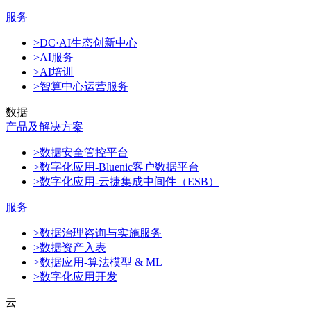
服务
>DC·AI生态创新中心
>AI服务
>AI培训
>智算中心运营服务
数据
产品及解决方案
>数据安全管控平台
>数字化应用-Bluenic客户数据平台
>数字化应用-云捷集成中间件（ESB）
服务
>数据治理咨询与实施服务
>数据资产入表
>数据应用-算法模型 & ML
>数字化应用开发
云