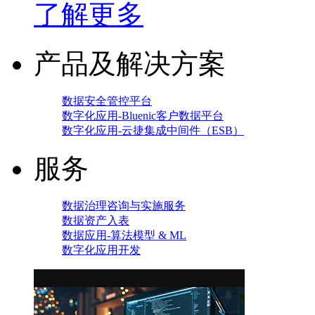
了解更多
产品及解决方案
数据安全管控平台
数字化应用-Bluenic客户数据平台
数字化应用-云捷集成中间件（ESB）
服务
数据治理咨询与实施服务
数据资产入表
数据应用-算法模型 & ML
数字化应用开发