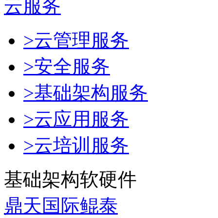
云服务
>云管理服务
>安全服务
>基础架构服务
>云应用服务
>云培训服务
基础架构软硬件
鼎天国际鲲泰