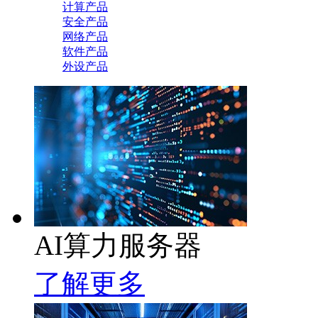
计算产品
安全产品
网络产品
软件产品
外设产品
AI算力服务器
了解更多