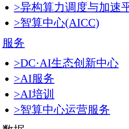
>异构算力调度与加速
>智算中心(AICC)
服务
>DC·AI生态创新中心
>AI服务
>AI培训
>智算中心运营服务