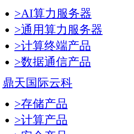
>AI算力服务器
>通用算力服务器
>计算终端产品
>数据通信产品
鼎天国际云科
>存储产品
>计算产品