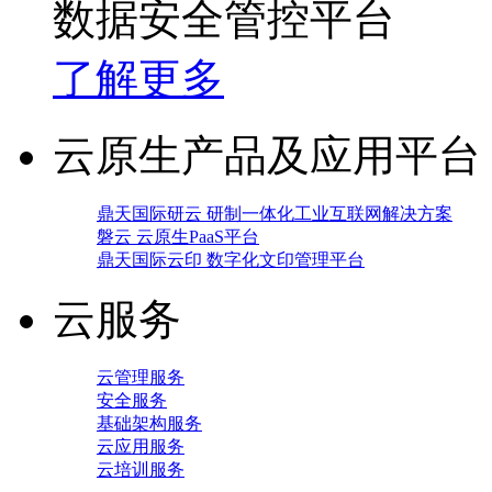
数据安全管控平台
了解更多
云原生产品及应用平台
鼎天国际研云 研制一体化工业互联网解决方案
磐云 云原生PaaS平台
鼎天国际云印 数字化文印管理平台
云服务
云管理服务
安全服务
基础架构服务
云应用服务
云培训服务