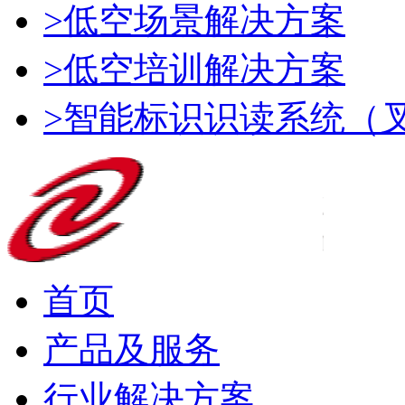
>低空场景解决方案
>低空培训解决方案
>智能标识识读系统（
首页
产品及服务
行业解决方案