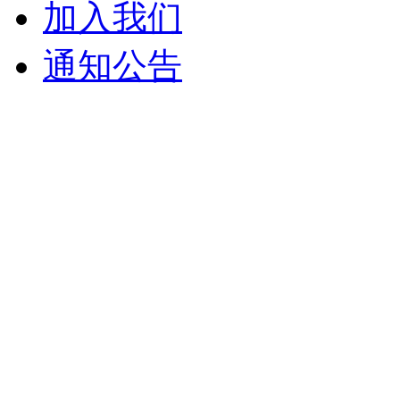
加入我们
通知公告