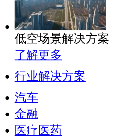
低空场景解决方案
了解更多
行业解决方案
汽车
金融
医疗医药