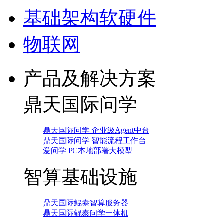
基础架构软硬件
物联网
产品及解决方案
鼎天国际问学
鼎天国际问学 企业级Agent中台
鼎天国际问学 智能流程工作台
爱问学 PC本地部署大模型
智算基础设施
鼎天国际鲲泰智算服务器
鼎天国际鲲泰问学一体机