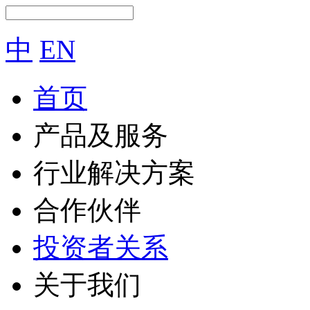
中
EN
首页
产品及服务
行业解决方案
合作伙伴
投资者关系
关于我们