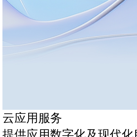
云应用服务
提供应用数字化及现代化