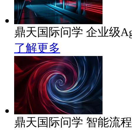
鼎天国际问学 企业级Ag
了解更多
鼎天国际问学 智能流