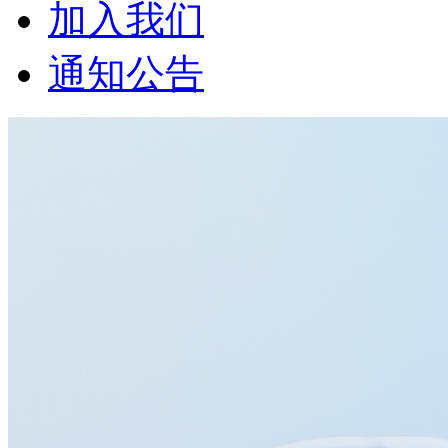
加入我们
通知公告