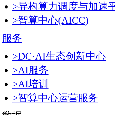
>异构算力调度与加速
>智算中心(AICC)
服务
>DC·AI生态创新中心
>AI服务
>AI培训
>智算中心运营服务