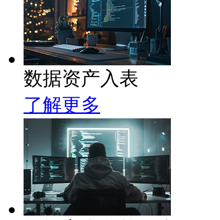
数据资产入表
了解更多