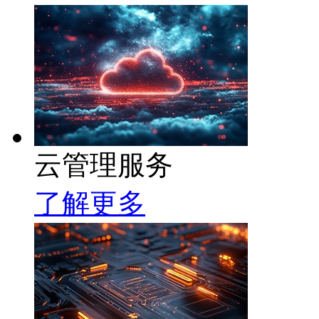
云管理服务
了解更多