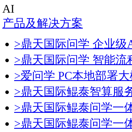
AI
产品及解决方案
>鼎天国际问学 企业级A
>鼎天国际问学 智能流
>爱问学 PC本地部署
>鼎天国际鲲泰智算服
>鼎天国际鲲泰问学一
>鼎天国际鲲泰问学一体机