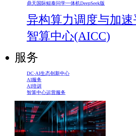
鼎天国际鲲泰问学一体机DeepSeek版
异构算力调度与加速
智算中心(AICC)
服务
DC·AI生态创新中心
AI服务
AI培训
智算中心运营服务