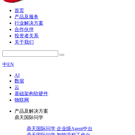
首页
产品及服务
行业解决方案
合作伙伴
投资者关系
关于我们
中
EN
AI
数据
云
基础架构软硬件
物联网
产品及解决方案
鼎天国际问学
鼎天国际问学 企业级Agent中台
鼎天国际问学 智能流程工作台