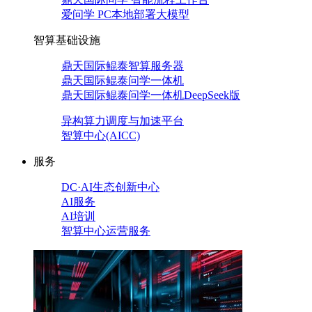
爱问学 PC本地部署大模型
智算基础设施
鼎天国际鲲泰智算服务器
鼎天国际鲲泰问学一体机
鼎天国际鲲泰问学一体机DeepSeek版
异构算力调度与加速平台
智算中心(AICC)
服务
DC·AI生态创新中心
AI服务
AI培训
智算中心运营服务