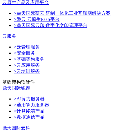
云原生产品及应用平台
>鼎天国际研云 研制一体化工业互联网解决方案
>磐云 云原生PaaS平台
>鼎天国际云印 数字化文印管理平台
云服务
>云管理服务
>安全服务
>基础架构服务
>云应用服务
>云培训服务
基础架构软硬件
鼎天国际鲲泰
>AI算力服务器
>通用算力服务器
>计算终端产品
>数据通信产品
鼎天国际云科