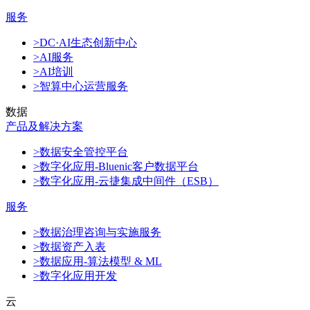
服务
>DC·AI生态创新中心
>AI服务
>AI培训
>智算中心运营服务
数据
产品及解决方案
>数据安全管控平台
>数字化应用-Bluenic客户数据平台
>数字化应用-云捷集成中间件（ESB）
服务
>数据治理咨询与实施服务
>数据资产入表
>数据应用-算法模型 & ML
>数字化应用开发
云