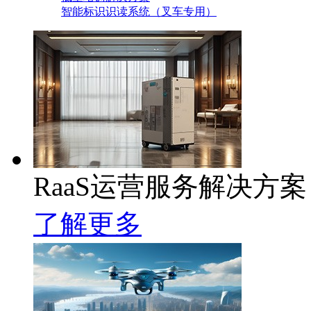
智能标识识读系统（叉车专用）
RaaS运营服务解决方案
了解更多