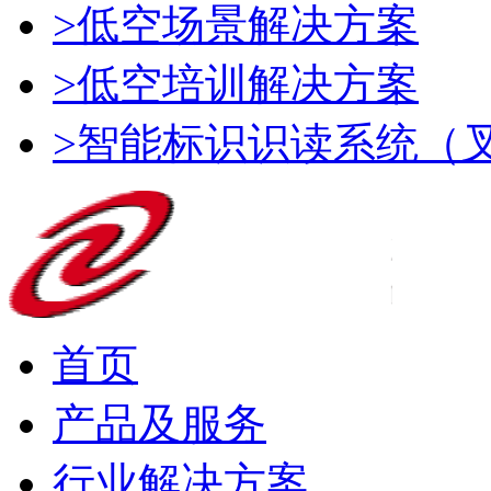
>低空场景解决方案
>低空培训解决方案
>智能标识识读系统（
首页
产品及服务
行业解决方案