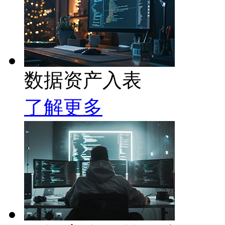
数据资产入表
了解更多