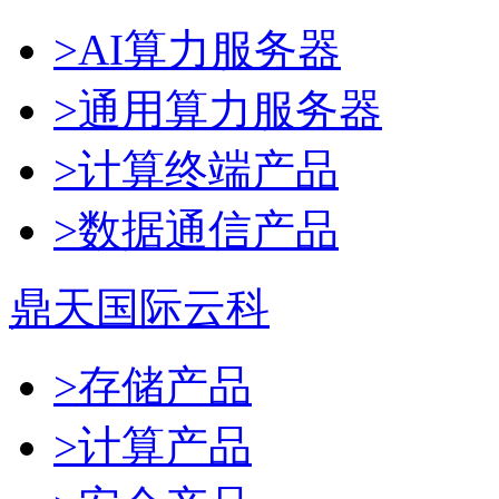
>AI算力服务器
>通用算力服务器
>计算终端产品
>数据通信产品
鼎天国际云科
>存储产品
>计算产品