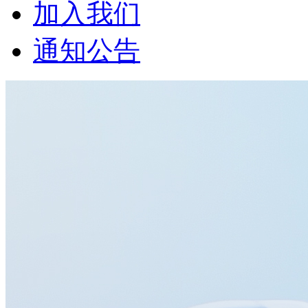
加入我们
通知公告