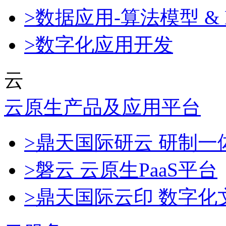
>数据应用-算法模型 & 
>数字化应用开发
云
云原生产品及应用平台
>鼎天国际研云 研制
>磐云 云原生PaaS平台
>鼎天国际云印 数字化