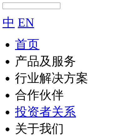
中
EN
首页
产品及服务
行业解决方案
合作伙伴
投资者关系
关于我们