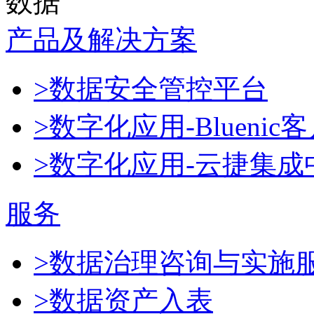
数据
产品及解决方案
>数据安全管控平台
>数字化应用-Blueni
>数字化应用-云捷集成
服务
>数据治理咨询与实施
>数据资产入表