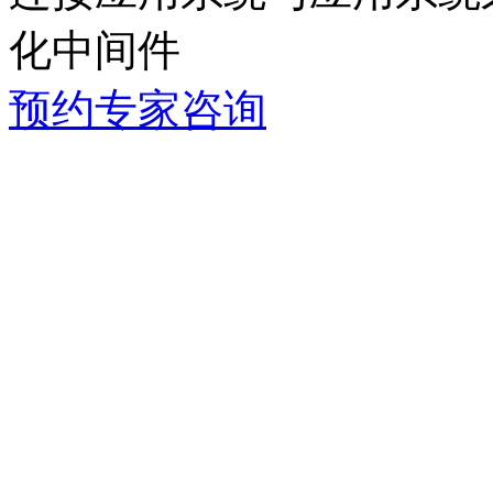
化中间件
预约专家咨询